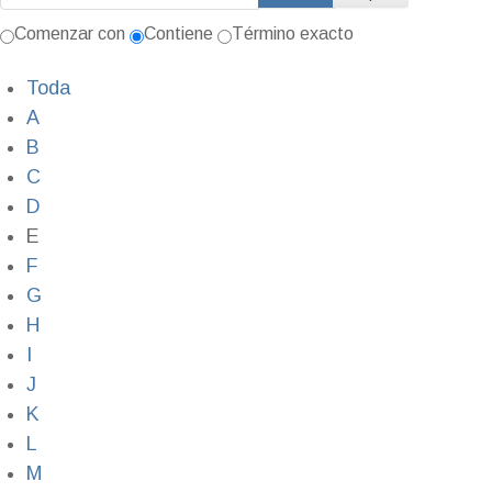
Comenzar con
Contiene
Término exacto
Toda
A
B
C
D
E
F
G
H
I
J
K
L
M