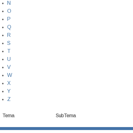
N
O
P
Q
R
S
T
U
V
W
X
Y
Z
Tema
SubTema